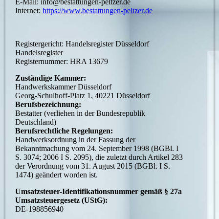
E-Mail: info@bestattungen-peltzer.de
Internet:
https://www.bestattungen-peltzer.de
Registergericht: Handelsregister Düsseldorf
Handelsregister
Registernummer: HRA 13679
Zuständige Kammer:
Handwerkskammer Düsseldorf
Georg-Schulhoff-Platz 1, 40221 Düsseldorf
Berufsbezeichnung:
Bestatter (verliehen in der Bundesrepublik
Deutschland)
Berufsrechtliche Regelungen:
Handwerksordnung in der Fassung der
Bekanntmachung vom 24. September 1998 (BGBl. I
S. 3074; 2006 I S. 2095), die zuletzt durch Artikel 283
der Verordnung vom 31. August 2015 (BGBl. I S.
1474) geändert worden ist.
Umsatzsteuer-Identifikationsnummer gemäß § 27a
Umsatzsteuergesetz (UStG):
DE-198856940